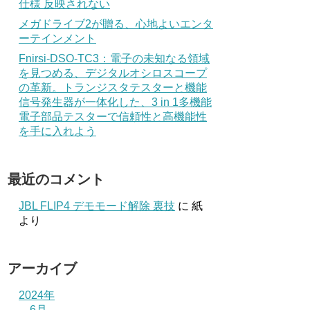
仕様 反映されない
メガドライブ2が贈る、心地よいエンタ
ーテインメント
Fnirsi-DSO-TC3：電子の未知なる領域
を見つめる、デジタルオシロスコープ
の革新。トランジスタテスターと機能
信号発生器が一体化した、3 in 1多機能
電子部品テスターで信頼性と高機能性
を手に入れよう
最近のコメント
JBL FLIP4 デモモード解除 裏技
に
紙
より
アーカイブ
2024年
6月