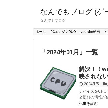
なんでもブログ (ゲ
なんでもブログ
ホーム
PCエンジンDUO
youtube動画
豆
「
2024年01月
」
一覧
解決！！wi
映されな
2024/1/5
デバイスをCPU
交換前の情報が依
記事を読む