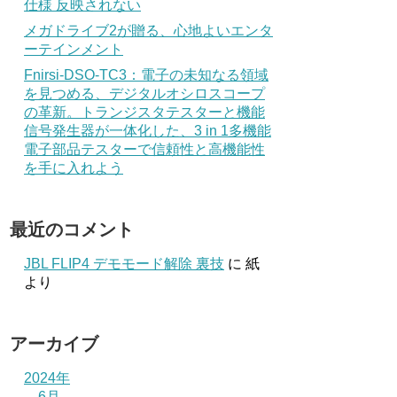
仕様 反映されない
メガドライブ2が贈る、心地よいエンタ
ーテインメント
Fnirsi-DSO-TC3：電子の未知なる領域
を見つめる、デジタルオシロスコープ
の革新。トランジスタテスターと機能
信号発生器が一体化した、3 in 1多機能
電子部品テスターで信頼性と高機能性
を手に入れよう
最近のコメント
JBL FLIP4 デモモード解除 裏技
に
紙
より
アーカイブ
2024年
6月