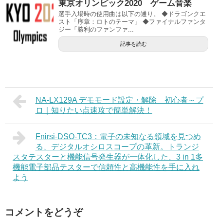
東京オリンピック2020 ゲーム音楽
選手入場時の使用曲は以下の通り。 ◆ドラゴンクエ
スト「序章：ロトのテーマ」 ◆ファイナルファンタ
ジー「勝利のファンファ...
記事を読む
NA-LX129A デモモード設定・解除 初心者～プ
ロ｜知りたい点速攻で簡単解決！
Fnirsi-DSO-TC3：電子の未知なる領域を見つめ
る、デジタルオシロスコープの革新。トランジ
スタテスターと機能信号発生器が一体化した、3 in 1多
機能電子部品テスターで信頼性と高機能性を手に入れ
よう
コメントをどうぞ