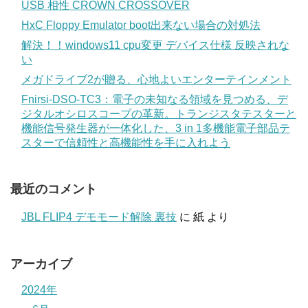
USB 相性 CROWN CROSSOVER
HxC Floppy Emulator boot出来ない場合の対処法
解決！！windows11 cpu変更 デバイス仕様 反映されな
い
メガドライブ2が贈る、心地よいエンターテインメント
Fnirsi-DSO-TC3：電子の未知なる領域を見つめる、デ
ジタルオシロスコープの革新。トランジスタテスターと
機能信号発生器が一体化した、3 in 1多機能電子部品テ
スターで信頼性と高機能性を手に入れよう
最近のコメント
JBL FLIP4 デモモード解除 裏技
に
紙
より
アーカイブ
2024年