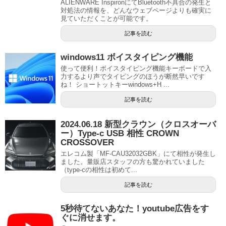
ALIENWARE InspironにてBluetooth不具合の発生と
対処法の情報を、どんなウェブページよりも確実に
見ていただくことが可能です。
記事を読む
windows11 ボイスタイピング機能
使って便利！ボイスタイピング機能キーボードで入
力するより声でタイピングのほうが断然早いです
ね！ ショートットキーwindows+H ...
記事を読む
2024.06.18 新型クラウン（クロスオーバ
ー）Type-c USB 相性 CROWN
CROSSOVER
エレコム製「MF-CAU32032GBK」にて相性が発生し
ました。量販店スタッフの方も驚かれていました
（type-cの相性は初めて...
記事を読む
5秒待てないあなた！youtube広告をす
ぐに消せます。