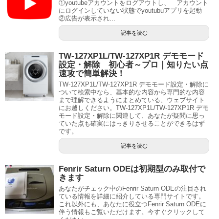
①youtubeアカウントをログアウトし、 アカウント
にログインしていない状態でyoutubuアプリを起動
②広告が表示され...
記事を読む
TW-127XP1L/TW-127XP1R デモモード
設定・解除 初心者～プロ｜知りたい点
速攻で簡単解決！
TW-127XP1L/TW-127XP1R デモモード設定・解除に
ついて検索中なら、基本的な内容から専門的な内容
まで理解できるようにまとめている、ウェブサイト
にお越しください。TW-127XP1L/TW-127XP1R デモ
モード設定・解除に関連して、あなたが疑問に思っ
ていた点も確実にはっきりさせることができるはず
です。
記事を読む
Fenrir Saturn ODEは初期型のみ取付で
きます
あなたがチェック中のFenrir Saturn ODEの注目され
ている情報を詳細に紹介している専門サイトです。
これ以外にも、あなたに役立つFenrir Saturn ODEに
伴う情報もご覧いただけます。今すぐクリックして